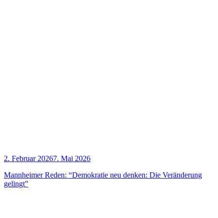
2. Februar 2026
7. Mai 2026
Mann­hei­mer Reden: “Demo­kra­tie neu den­ken: Die Ver­än­de­rung
gelingt”