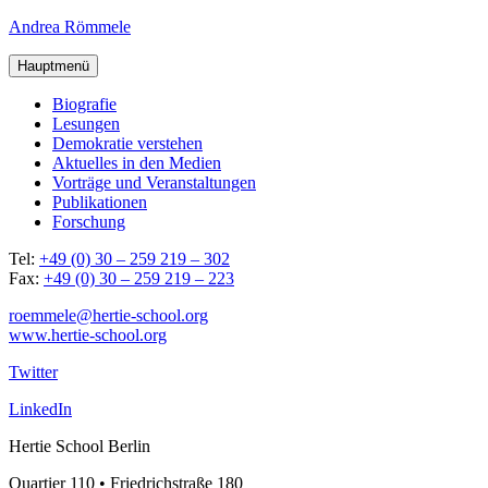
Andrea Römmele
Hauptmenü
Bio­gra­fie
Lesun­gen
Demo­kra­tie verstehen
Aktu­el­les in den Medien
Vor­trä­ge und Veranstaltungen
Publi­ka­tio­nen
For­schung
Tel:
+49 (0) 30 – 259 219 – 302
Fax:
+49 (0) 30 – 259 219 – 223
roemmele@hertie-school.org
www.hertie-school.org
Twitter
LinkedIn
Hertie School Berlin
Quartier 110 • Friedrichstraße 180