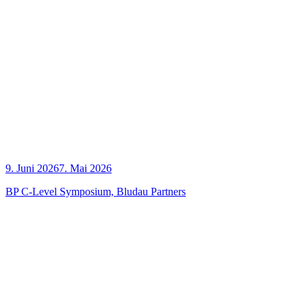
9. Juni 2026
7. Mai 2026
BP C‑Level Sym­po­si­um, Blu­dau Partners