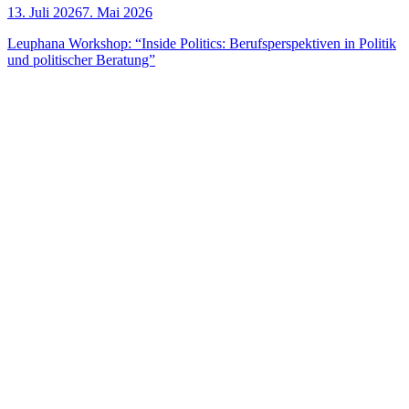
13. Juli 2026
7. Mai 2026
Leu­pha­na Work­shop: “Insi­de Poli­tics: Berufs­per­spek­ti­ven in Poli­tik
und poli­ti­scher Beratung”