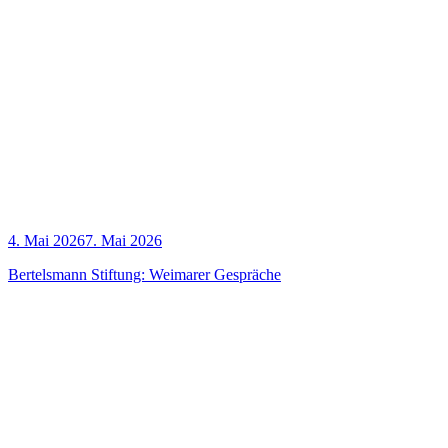
4. Mai 2026
7. Mai 2026
Ber­tels­mann Stif­tung: Wei­ma­rer Gespräche