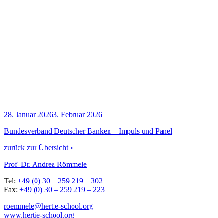
28. Januar 2026
3. Februar 2026
Bun­des­ver­band Deut­scher Ban­ken – Impuls und Panel
zurück zur Übersicht »
Prof. Dr. Andrea Römmele
Tel:
+49 (0) 30 – 259 219 – 302
Fax:
+49 (0) 30 – 259 219 – 223
roemmele@hertie-school.org
www.hertie-school.org