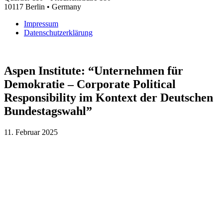
10117 Berlin • Germany
Impres­sum
Datenschutz­erklärung
Aspen Insti­tu­te: “Unter­neh­men für
Demo­kra­tie – Cor­po­ra­te Poli­ti­cal
Respon­si­bi­li­ty im Kon­text der Deut­schen
Bundestagswahl”
11. Februar 2025