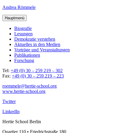
Andrea Römmele
Hauptmenü
Bio­gra­fie
Lesun­gen
Demo­kra­tie verstehen
Aktu­el­les in den Medien
Vor­trä­ge und Veranstaltungen
Publi­ka­tio­nen
For­schung
Tel:
+49 (0) 30 – 259 219 – 302
Fax:
+49 (0) 30 – 259 219 – 223
roemmele@hertie-school.org
www.hertie-school.org
Twitter
LinkedIn
Hertie School Berlin
Quartier 110 • Friedrichstraße 180