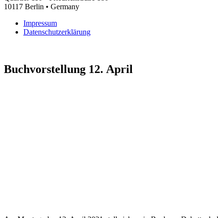
10117 Berlin • Germany
Impres­sum
Datenschutz­erklärung
Buch­vor­stel­lung 12. April