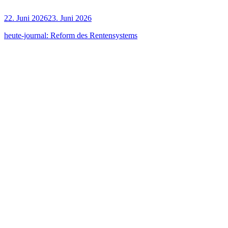
22. Juni 2026
23. Juni 2026
heu­te-jour­nal: Reform des Rentensystems