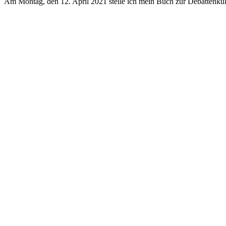
Am Mon­tag, den 12. April 2021 stel­le ich mein Buch zur Debat­ten­kul­t