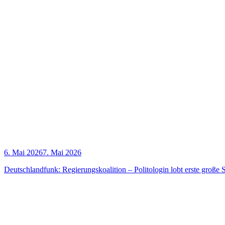
6. Mai 2026
7. Mai 2026
Deutsch­land­funk: Regie­rungs­ko­ali­ti­on – Poli­to­lo­gin lobt ers­te gro­ß