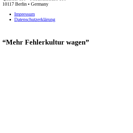
10117 Berlin • Germany
Impres­sum
Datenschutz­erklärung
“Mehr Feh­ler­kul­tur wagen”