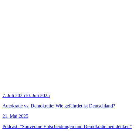
7. Juli 2025
10. Juli 2025
Auto­kra­tie vs. Demo­kra­tie: Wie gefähr­det ist Deutschland?
21. Mai 2025
Pod­cast: “Sou­ve­rä­ne Ent­schei­dun­gen und Demo­kra­tie neu denken”