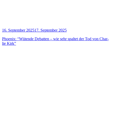
16. September 2025
17. September 2025
Phoe­nix: “Wüten­de Debat­ten – wie sehr spal­tet der Tod von Char­
lie Kirk”