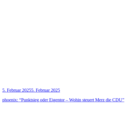
5. Februar 2025
5. Februar 2025
phoe­nix: “Punkt­sieg oder Eigen­tor – Wohin steu­ert Merz die CDU”