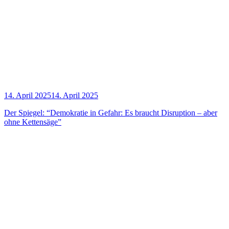
14. April 2025
14. April 2025
Der Spie­gel: “Demo­kra­tie in Gefahr: Es braucht Dis­rup­ti­on – aber
ohne Kettensäge”