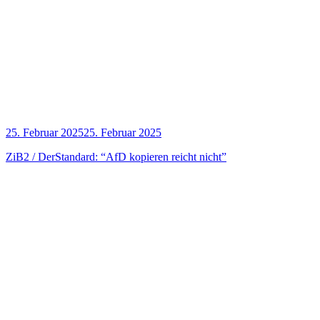
25. Februar 2025
25. Februar 2025
ZiB2 / Der­Stan­dard: “AfD kopie­ren reicht nicht”