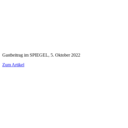
Gast­bei­trag im SPIE­GEL, 5. Okto­ber 2022
Zum Arti­kel