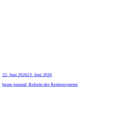
22. Juni 2026
23. Juni 2026
heu­te-jour­nal: Reform des Rentensystems