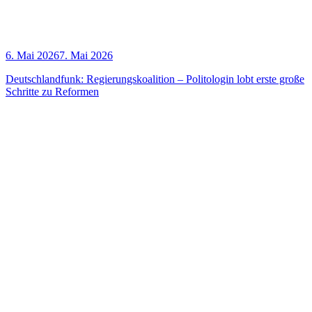
6. Mai 2026
7. Mai 2026
Deutsch­land­funk: Regie­rungs­ko­ali­ti­on – Poli­to­lo­gin lobt ers­te gro­ße
Schrit­te zu Reformen