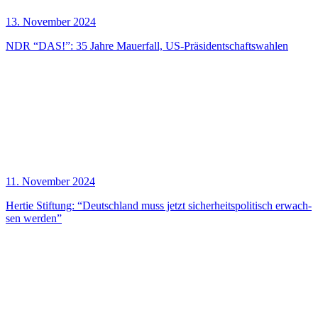
13. November 2024
NDR “DAS!”: 35 Jah­re Mau­er­fall, US-Präsidentschaftswahlen
11. November 2024
Her­tie Stif­tung: “Deutsch­land muss jetzt sicher­heits­po­li­tisch erwach­
sen werden”