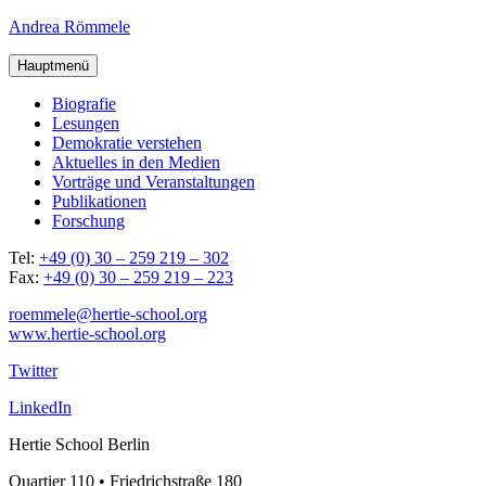
Andrea Römmele
Hauptmenü
Bio­gra­fie
Lesun­gen
Demo­kra­tie verstehen
Aktu­el­les in den Medien
Vor­trä­ge und Veranstaltungen
Publi­ka­tio­nen
For­schung
Tel:
+49 (0) 30 – 259 219 – 302
Fax:
+49 (0) 30 – 259 219 – 223
roemmele@hertie-school.org
www.hertie-school.org
Twitter
LinkedIn
Hertie School Berlin
Quartier 110 • Friedrichstraße 180