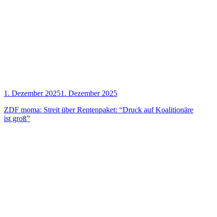
1. Dezember 2025
1. Dezember 2025
ZDF moma: Streit über Ren­ten­pa­ket: “Druck auf Koali­tio­nä­re
ist groß”