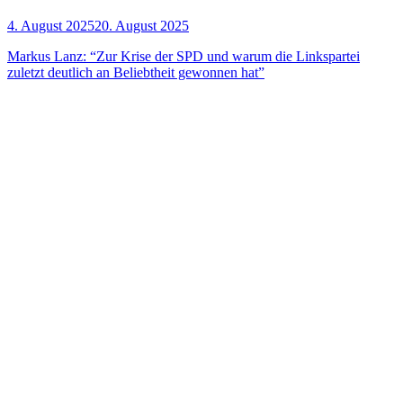
4. August 2025
20. August 2025
Mar­kus Lanz: “Zur Kri­se der SPD und war­um die Links­par­tei
zuletzt deut­lich an Beliebt­heit gewon­nen hat”